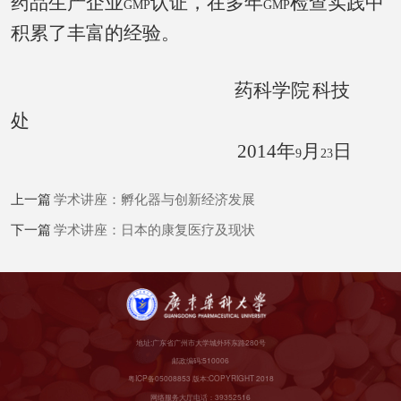
药品生产企业
认证，在多年
检查实践中
GMP
GMP
积累了丰富的经验。
药科学院
科技
处
2014
年
月
日
9
23
上一篇
学术讲座：孵化器与创新经济发展
下一篇
学术讲座：日本的康复医疗及现状
地址:广东省广州市大学城外环东路280号
邮政编码:510006
粤ICP备05008853 版本:COPYRIGHT 2018
网络服务大厅电话：39352516