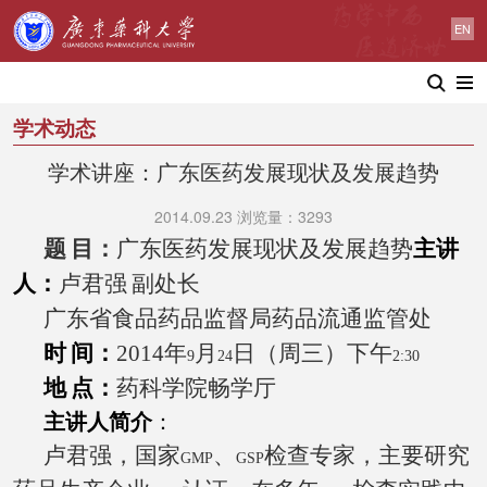
EN
学术动态
学术讲座：广东医药发展现状及发展趋势
2014.09.23 浏览量：3293
题
目：
广东医药发展现状及发展趋势
主讲
人：
卢君强
副处长
广东省食品药品监督局药品流通监管处
时
间：
2014
年
月
日（周三）下午
9
24
2:30
地
点：
药科学院畅学厅
主讲人简介
：
卢君强，国家
、
检查专家，主要研究
GMP
GSP