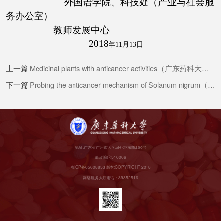
外国语学院、科技处（产业与社会服
务办公室）
教师发展中心
2018
年11
月13
日
上一篇
Medicinal plants with anticancer activities（广东药科大学60周年校庆系列活动，“名师名家名医”大讲坛第173期）
下一篇
Probing the anticancer mechanism of Solanum nigrum（广东药科大学“名师名家名医”大讲坛第171期）
地址:广东省广州市大学城外环东路280号
邮政编码:510006
粤ICP备05008853 版本:COPYRIGHT 2018
网络服务大厅电话：39352516