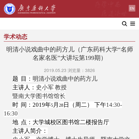
EN
学术动态
明清小说戏曲中的药方儿（广东药科大学“名师
名家名医”大讲坛第199期）
2019.05.23 浏览量：3826
题
目：
明清小说戏曲中的药方儿
主讲人：
史小军
教授
暨南大学图书馆馆长
时
间：
2019
年
月
日（周二） 下午
14:30-
5
28
16:30
地
点：大学城校区
图书馆二楼报告厅
主讲人简介：